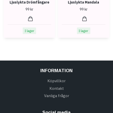
Ljuslykta Drömfångare
Ljuslykta Mandala
99 kr
99 kr
I lager
I lager
INFORMATION
Köpvillkor
Kontakt
Vanliga frågor
Social media