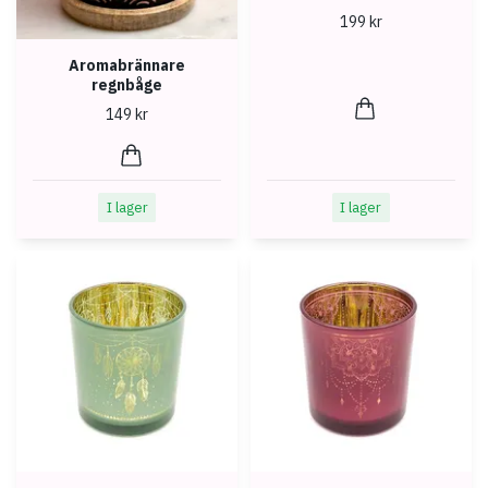
199 kr
Aromabrännare
regnbåge
149 kr
I lager
I lager