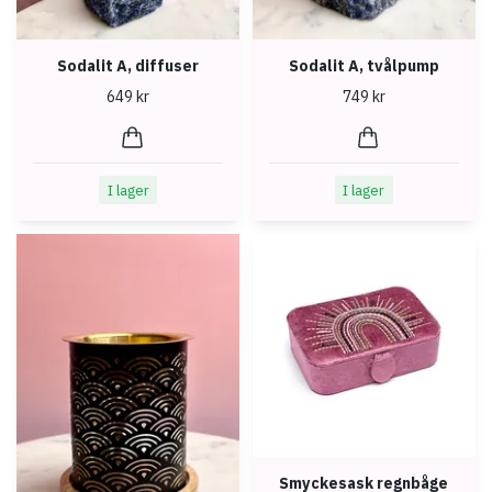
Sodalit A, diffuser
Sodalit A, tvålpump
649 kr
749 kr
I lager
I lager
Smyckesask regnbåge