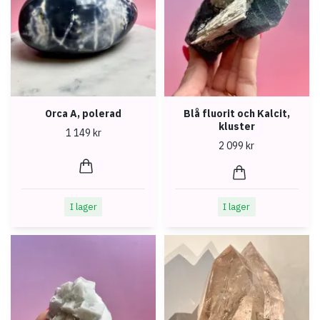
Orca A, polerad
Blå fluorit och Kalcit,
kluster
1 149 kr
2 099 kr
I lager
I lager