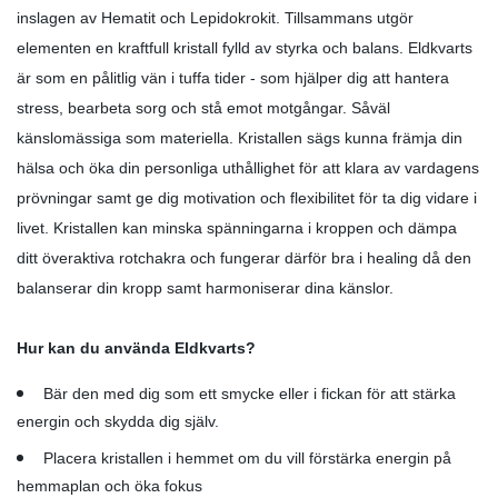
inslagen av Hematit och Lepidokrokit. Tillsammans utgör
elementen en kraftfull kristall fylld av styrka och balans. Eldkvarts
är som en pålitlig vän i tuffa tider - som hjälper dig att hantera
stress, bearbeta sorg och stå emot motgångar. Såväl
känslomässiga som materiella. Kristallen sägs kunna främja din
hälsa och öka din personliga uthållighet för att klara av vardagens
prövningar samt ge dig motivation och flexibilitet för ta dig vidare i
livet. Kristallen kan minska spänningarna i kroppen och dämpa
ditt överaktiva rotchakra och fungerar därför bra i healing då den
balanserar din kropp samt harmoniserar dina känslor.
Hur kan du använda Eldkvarts?
Bär den med dig som ett smycke eller i fickan för att stärka
energin och skydda dig själv.
Placera kristallen i hemmet om du vill förstärka energin på
hemmaplan och öka fokus