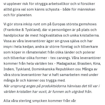
vi upplever risk för otrygga arbetsvillkor och vi försöker
alltid göra val som känns schyssta - både för människan
och för planeten.
Vi gör stora inköp runt om på Europas största gemshows
(Frankrike & Tyskland), där vi personligen är på plats och
handplockar de mest högkvalitativa och unika kristallerna.
Vissa av våra leverantörer äger sin gruva själva och har
insyn i hela kedjan, andra är större företag och tillverkare
som köper in råmaterialet från olika länder och polerar
och tillverkar olika former - tex carvings. Våra leverantörer
kommer från hela världen tex - Madagaskar, Brasilien, Kina,
Indien, Tyskland, Dominikanska Republiken osv. Många av
våra stora leverantörer har vi haft samarbeten med under
många år och känner oss trygga med.
När ursprung anges på produktsidorna hänvisas det till var i
världen kristallen har vuxit, är funnen och utgrävd från.
Alla våra sterling smycken kommer från vår