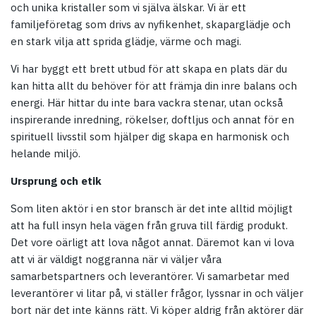
och unika kristaller som vi själva älskar. Vi är ett
familjeföretag som drivs av nyfikenhet, skaparglädje och
en stark vilja att sprida glädje, värme och magi.
Vi har byggt ett brett utbud för att skapa en plats där du
kan hitta allt du behöver för att främja din inre balans och
energi. Här hittar du inte bara vackra stenar, utan också
inspirerande inredning, rökelser, doftljus och annat för en
spirituell livsstil som hjälper dig skapa en harmonisk och
helande miljö.
Ursprung och etik
Som liten aktör i en stor bransch är det inte alltid möjligt
att ha full insyn hela vägen från gruva till färdig produkt.
Det vore oärligt att lova något annat. Däremot kan vi lova
att vi är väldigt noggranna när vi väljer våra
samarbetspartners och leverantörer. Vi samarbetar med
leverantörer vi litar på, vi ställer frågor, lyssnar in och väljer
bort när det inte känns rätt. Vi köper aldrig från aktörer där