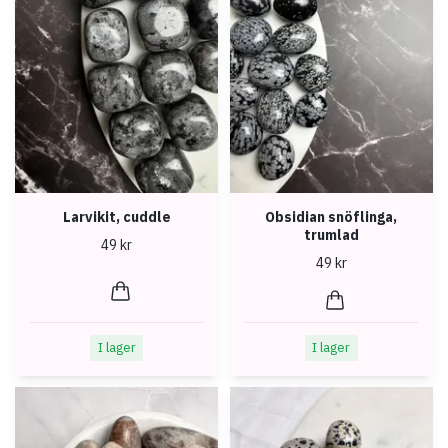
Larvikit, cuddle
Obsidian snöflinga,
trumlad
49 kr
49 kr
I lager
I lager