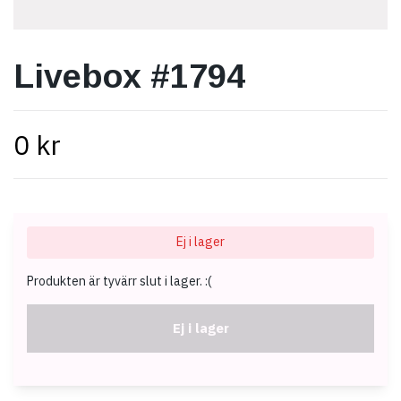
Livebox #1794
0 kr
Ej i lager
Produkten är tyvärr slut i lager. :(
Ej i lager