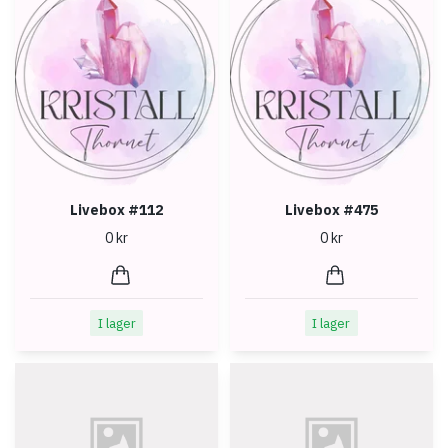
Livebox #112
Livebox #475
0 kr
0 kr
I lager
I lager