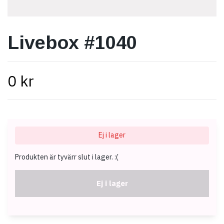
Livebox #1040
0 kr
Ej i lager
Produkten är tyvärr slut i lager. :(
Ej i lager