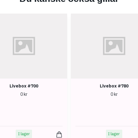
Livebox #700
Livebox #780
0 kr
0 kr
I lager
I lager