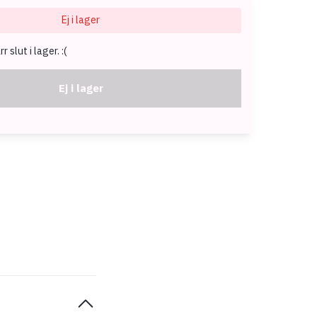
Ej i lager
 slut i lager. :(
Ej i lager