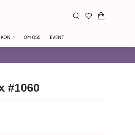
IKON
OM OSS
EVENT
x #1060