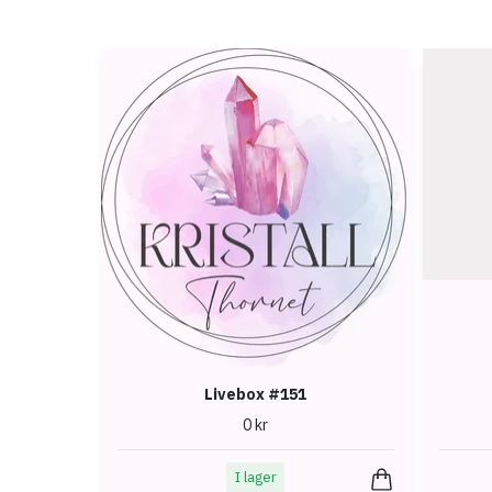
Livebox #151
0 kr
I lager