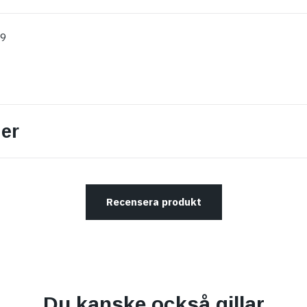
99
er
Recensera produkt
Du kanske också gillar