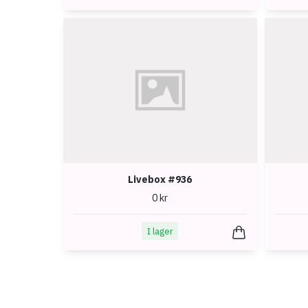
Livebox #936
0 kr
I lager