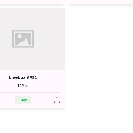
Livebox #981
149 kr
I lager