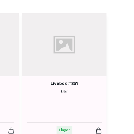
Livebox #857
0 kr
I lager