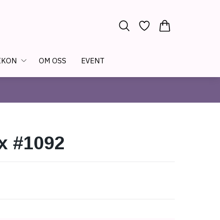
IKON
OM OSS
EVENT
x #1092