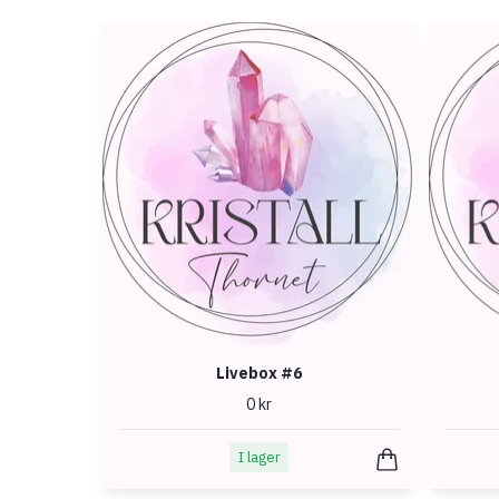
Livebox #6
0 kr
I lager