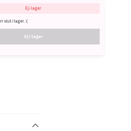
Ej i lager
 slut i lager. :(
Ej i lager