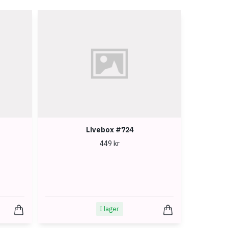
Livebox #724
449 kr
I lager