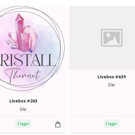
Livebox #639
0 kr
Livebox #263
0 kr
I lager
I lager