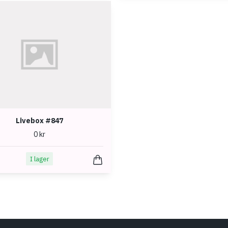
Livebox #847
0 kr
I lager