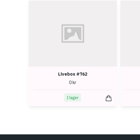
Livebox #762
0 kr
I lager