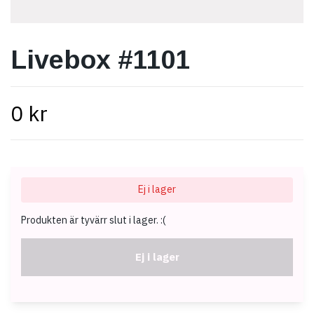
Livebox #1101
0 kr
Ej i lager
Produkten är tyvärr slut i lager. :(
Ej i lager