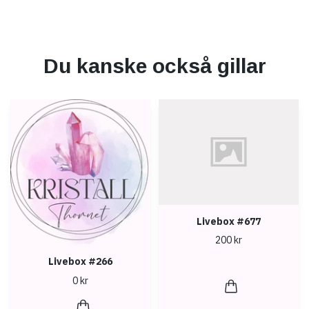
Du kanske också gillar
Livebox #677
200 kr
Livebox #266
0 kr