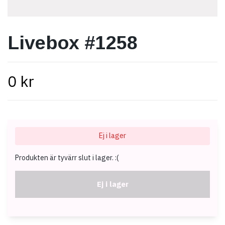
Livebox #1258
0 kr
Ej i lager
Produkten är tyvärr slut i lager. :(
Ej i lager