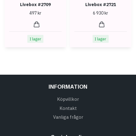
Livebox #2709
Livebox #2721
497 kr
6 930 kr
I lager
I lager
INFORMATION
Köpvillkor
Kontakt
Vanliga frågor