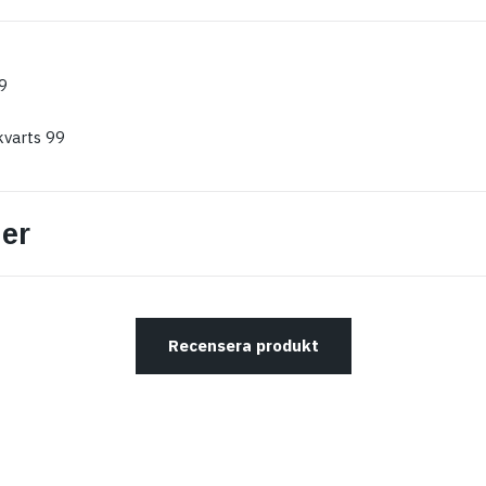
9
varts 99
er
Recensera produkt