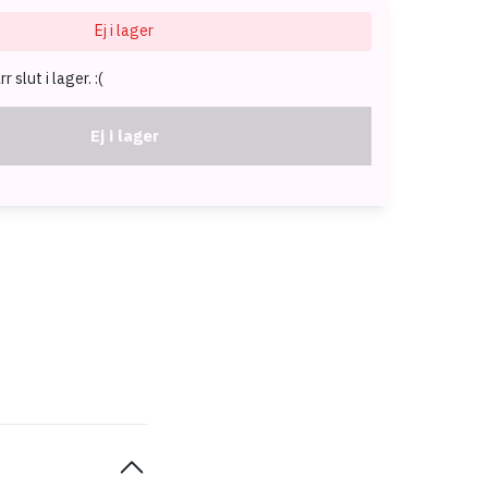
Ej i lager
 slut i lager. :(
Ej i lager