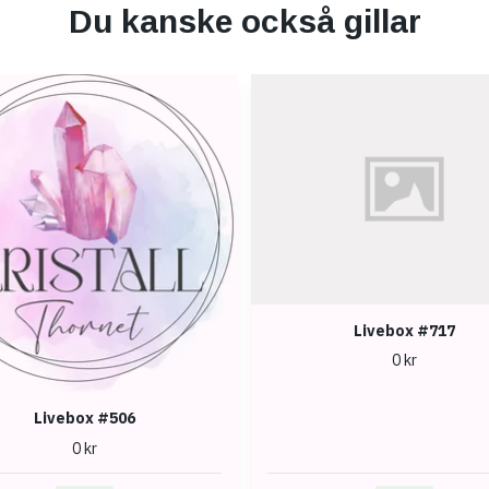
Du kanske också gillar
Livebox #717
0 kr
Livebox #506
0 kr