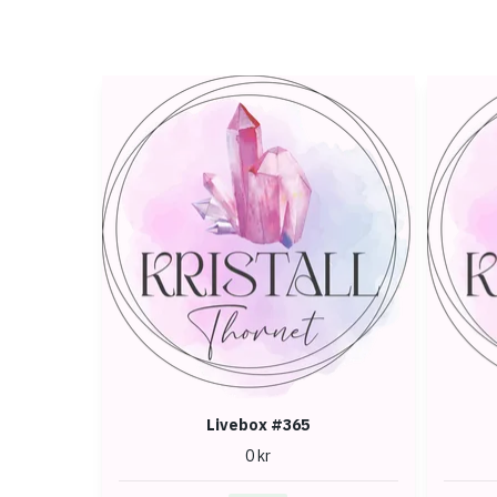
Livebox #365
0 kr