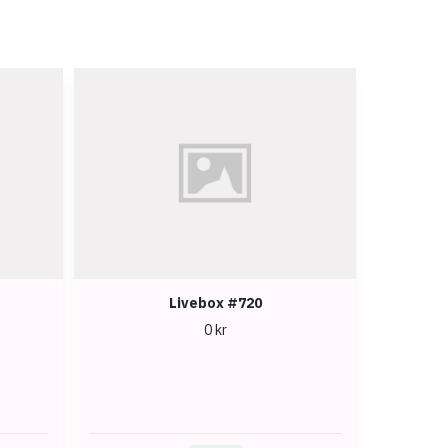
Livebox #720
0 kr