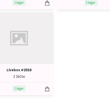
I lager
I lager
Livebox #2518
3 360 kr
I lager