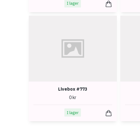
I lager
Livebox #773
0 kr
I lager