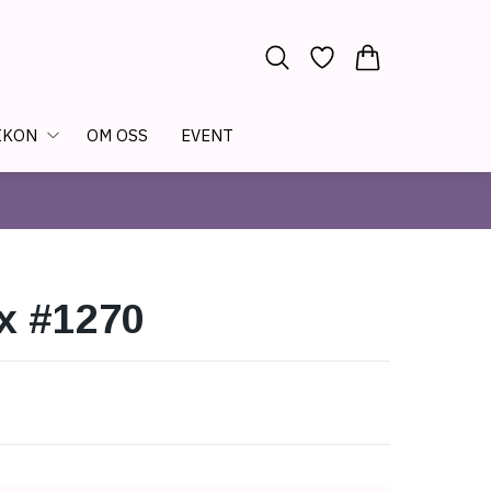
IKON
OM OSS
EVENT
x #1270