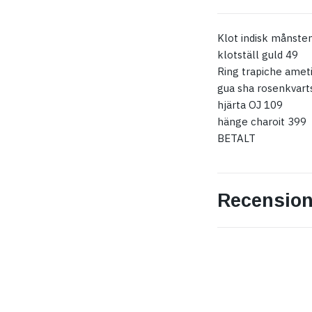
Klot indisk månste
klotställ guld 49
Ring trapiche amet
gua sha rosenkvart
hjärta OJ 109
hänge charoit 399
BETALT
Recension