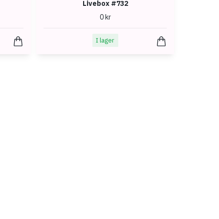
Livebox #732
0 kr
I lager