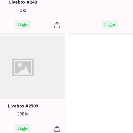
Livebox #248
0 kr
I lager
I lager
Livebox #2709
398 kr
I lager