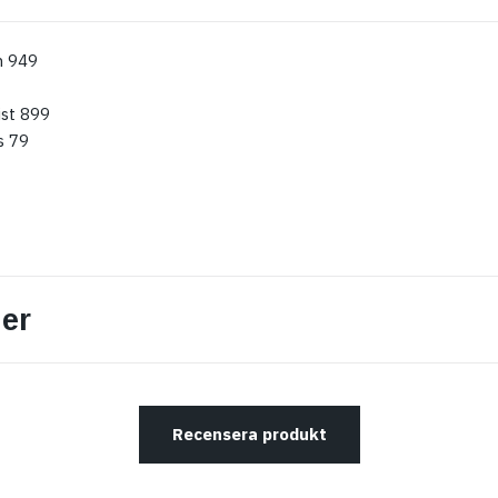
n 949
ist 899
s 79
er
Recensera produkt