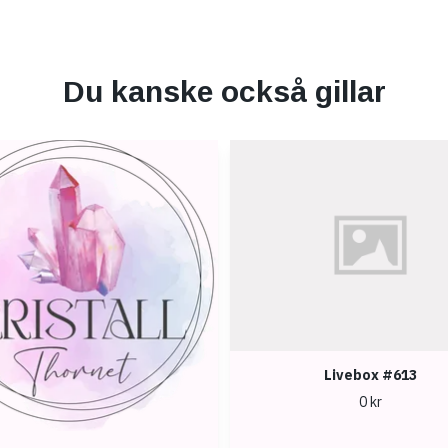
Du kanske också gillar
Livebox #613
0 kr