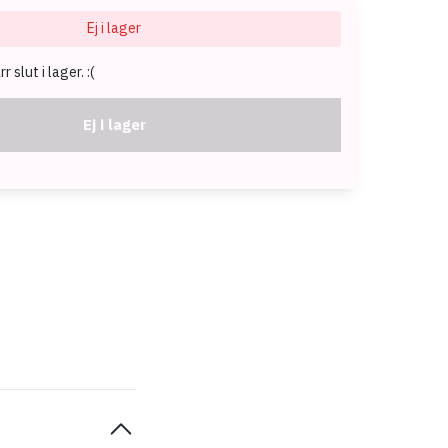
Ej i lager
 slut i lager. :(
Ej i lager