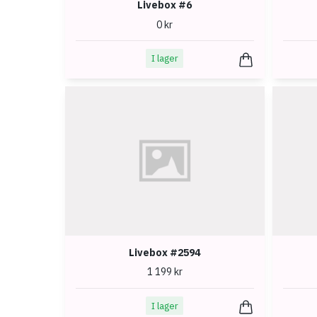
Livebox #6
0 kr
I lager
Livebox #2594
1 199 kr
I lager