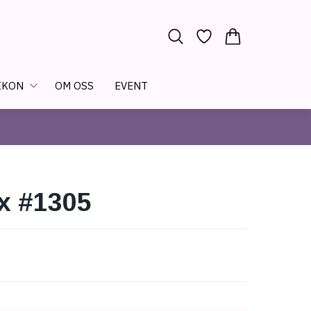
IKON
OM OSS
EVENT
x #1305