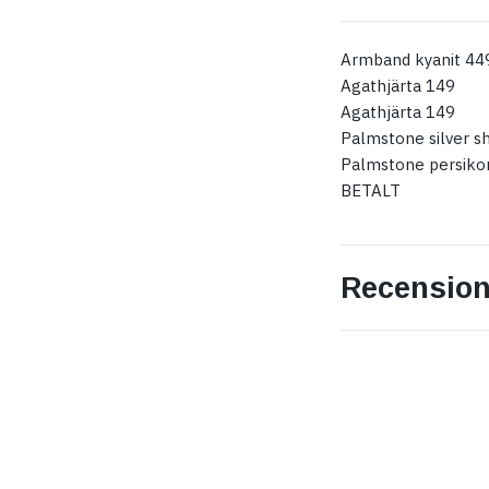
Armband kyanit 44
Agathjärta 149
Agathjärta 149
Palmstone silver s
Palmstone persik
BETALT
Recension