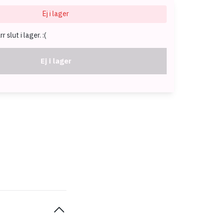
Ej i lager
 slut i lager. :(
Ej i lager