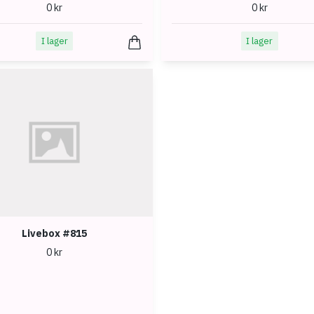
0 kr
0 kr
I lager
I lager
Livebox #815
0 kr