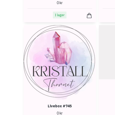
0 kr
I lager
Livebox #745
0 kr