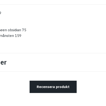
9
heen obsidian 75
omånsten 159
er
Recensera produkt