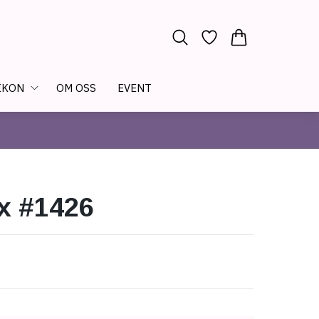
IKON
OM OSS
EVENT
x #1426