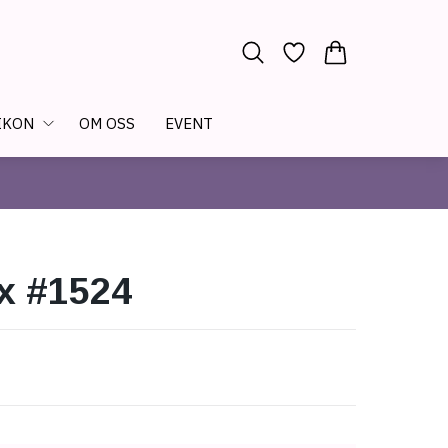
IKON
OM OSS
EVENT
x #1524