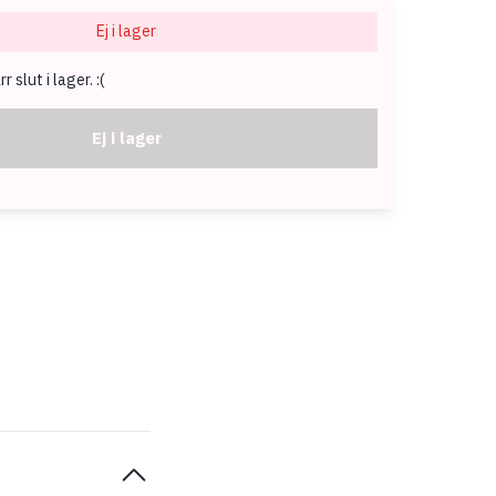
Ej i lager
 slut i lager. :(
Ej i lager