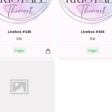
Livebox #145
Livebox #154
0 kr
0 kr
I lager
I lager