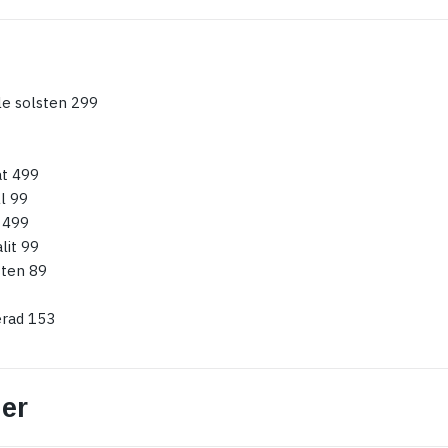
e solsten 299
t 499
l 99
 499
it 99
sten 89
erad 153
er