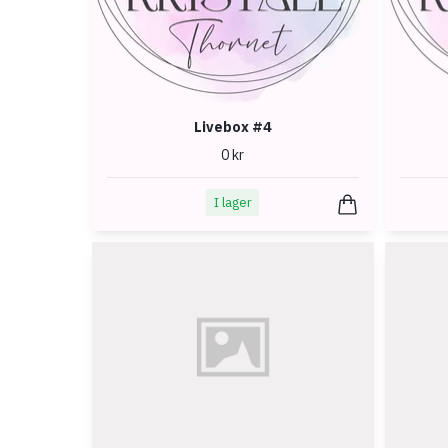
Livebox #4
0 kr
I lager