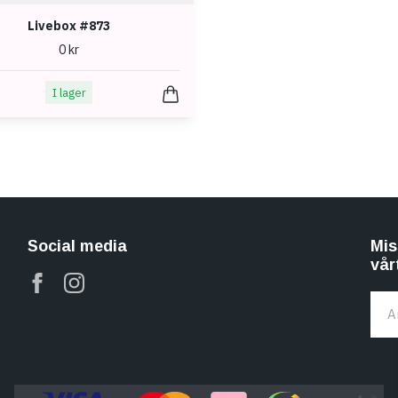
Livebox #873
0 kr
I lager
Social media
Mis
vår