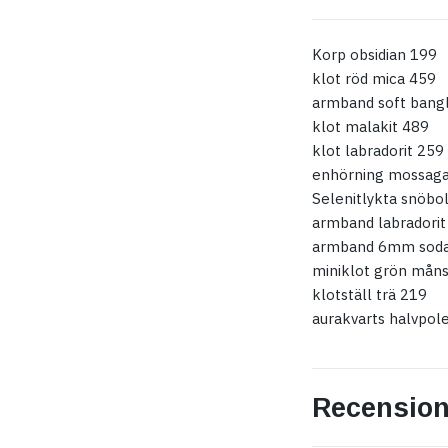
Korp obsidian 199
klot röd mica 459
armband soft bangl
klot malakit 489
klot labradorit 259
enhörning mossaga
Selenitlykta snöbol
armband labradorit
armband 6mm sodal
miniklot grön mån
klotställ trä 219
aurakvarts halvpol
Recension