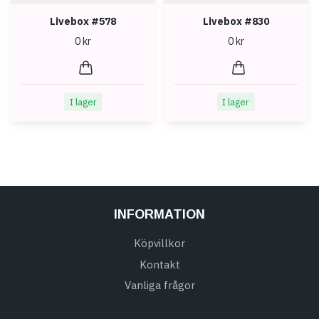
Livebox #578
Livebox #830
0 kr
0 kr
I lager
I lager
INFORMATION
Köpvillkor
Kontakt
Vanliga frågor