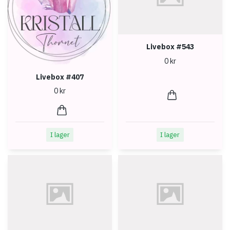
Livebox #543
0 kr
Livebox #407
0 kr
I lager
I lager