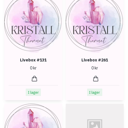
Livebox #131
Livebox #261
0 kr
0 kr
I lager
I lager