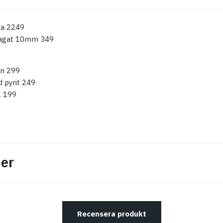
ta 2249
 agat 10mm 349
n 299
d pyrit 249
l 199
er
Recensera produkt