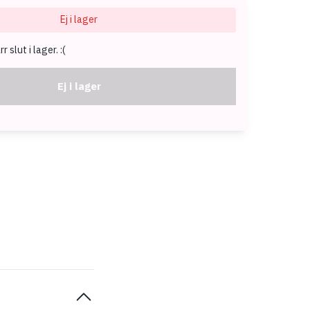
Ej i lager
 slut i lager. :(
Ej i lager