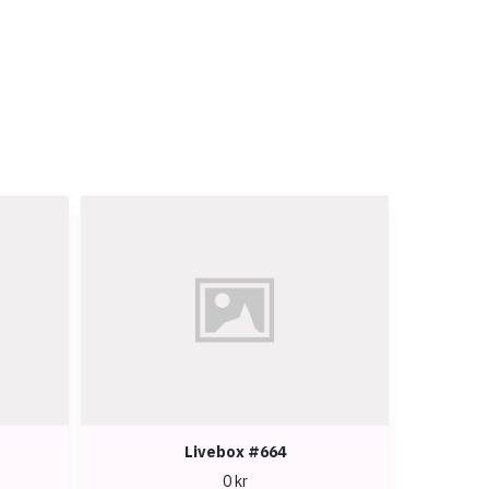
Livebox #664
0 kr