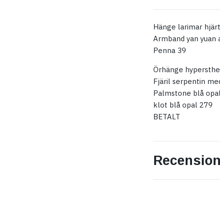
Hänge larimar hjär
Armband yan yuan
Penna 39
Örhänge hypersthe
Fjäril serpentin me
Palmstone blå opa
klot blå opal 279
BETALT
Recension