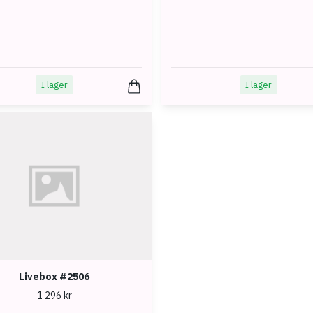
I lager
I lager
Livebox #2506
1 296 kr