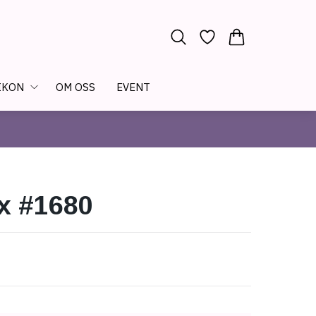
IKON
OM OSS
EVENT
x #1680