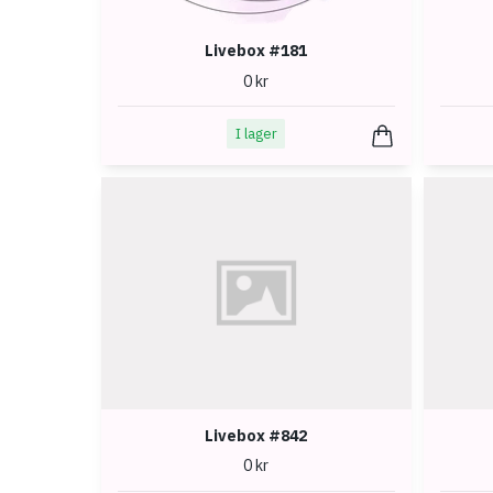
Livebox #181
0 kr
I lager
Livebox #842
0 kr