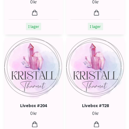
0 kr
0 kr
I lager
I lager
Livebox #204
Livebox #728
0 kr
0 kr