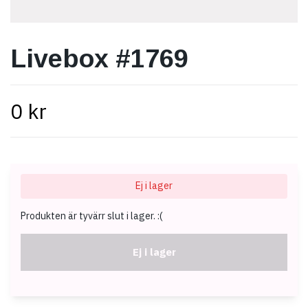
Livebox #1769
0 kr
Ej i lager
Produkten är tyvärr slut i lager. :(
Ej i lager