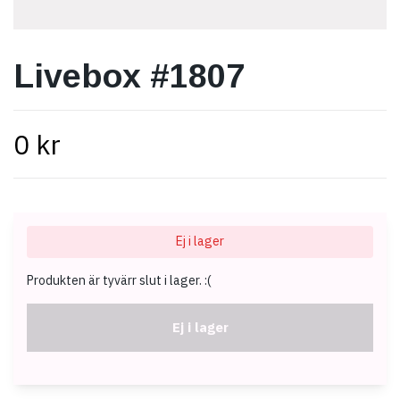
Livebox #1807
0 kr
Ej i lager
Produkten är tyvärr slut i lager. :(
Ej i lager