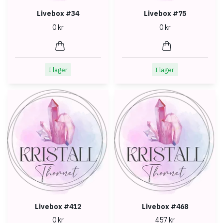
Livebox #34
Livebox #75
0 kr
0 kr
I lager
I lager
Livebox #412
Livebox #468
0 kr
457 kr