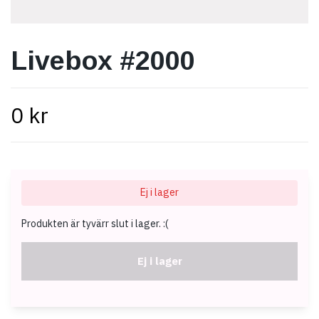
Livebox #2000
0 kr
Ej i lager
Produkten är tyvärr slut i lager. :(
Ej i lager