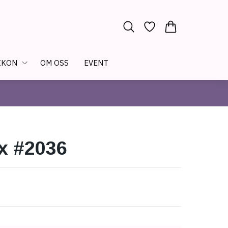
IKON
OM OSS
EVENT
x #2036