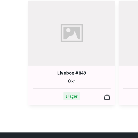
Livebox #849
0 kr
I lager