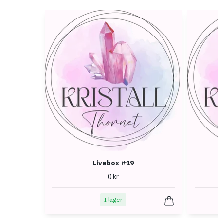
Livebox #19
0 kr
I lager