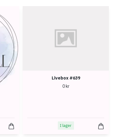
Livebox #639
0 kr
I lager