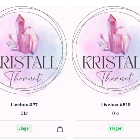
Livebox #77
Livebox #518
0 kr
0 kr
I lager
I lager