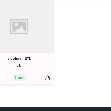
Livebox #878
0 kr
I lager