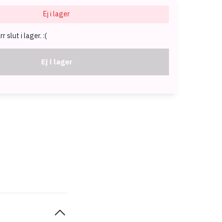
Ej i lager
 slut i lager. :(
Ej i lager