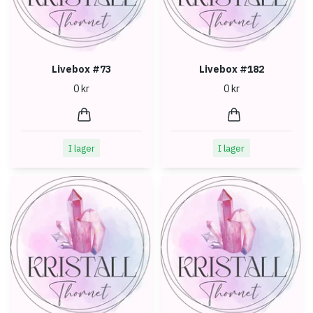
Livebox #73
Livebox #182
0 kr
0 kr
I lager
I lager