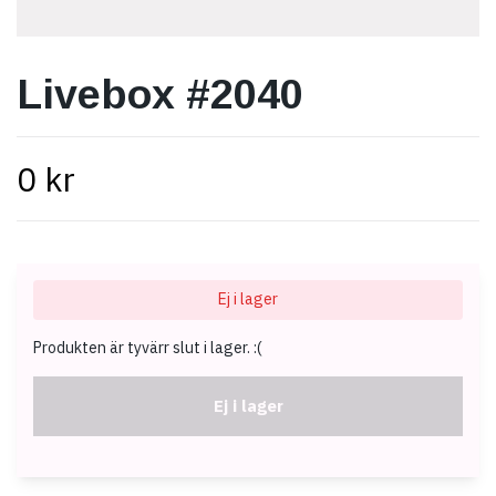
Livebox #2040
0 kr
Ej i lager
Produkten är tyvärr slut i lager. :(
Ej i lager