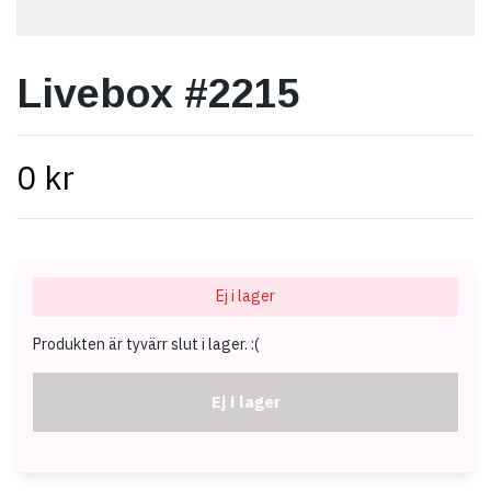
Livebox #2215
0 kr
Ej i lager
Produkten är tyvärr slut i lager. :(
Ej i lager