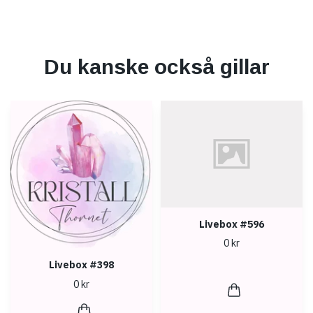
Du kanske också gillar
Livebox #596
0 kr
Livebox #398
0 kr