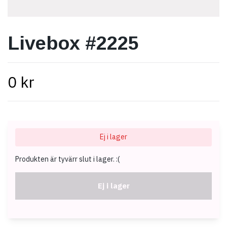
Livebox #2225
0 kr
Ej i lager
Produkten är tyvärr slut i lager. :(
Ej i lager