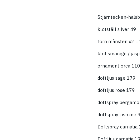
Stjärntecken-halsb
klotställ silver 49
torn månsten x2 =
klot smaragd / jasp
ornament orca 110
doftljus sage 179
doftljus rose 179
doftspray bergamo
doftspray jasmine 
Doftspray carnatia
Doftljus carnatia 1