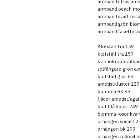
armband chips amet
armband peach mor
armband svart mica
armband grön blom
armband facettera
Klotställ trä 159
klotställ trä 159
kvinnokropp vulka
solfångare grön av
klotställ glas 69
ametistkluster 129
blomma BK 99
fjäder ametist/aga
klot blå kalcit 249
blomma rosenkvart
örhängen sodalit 2
örhängen bk 299
örhängen rodonit 