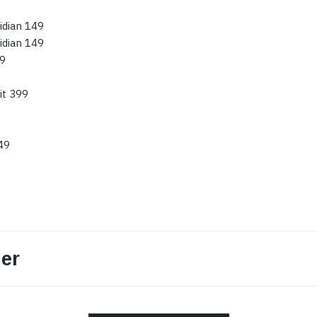
idian 149
idian 149
99
it 399
49
er