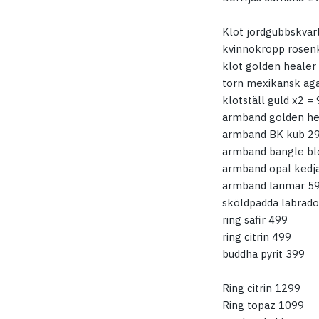
Klot jordgubbskvar
kvinnokropp rosen
klot golden healer
torn mexikansk ag
klotställ guld x2 =
armband golden he
armband BK kub 2
armband bangle bl
armband opal kedj
armband larimar 5
sköldpadda labrado
ring safir 499
ring citrin 499
buddha pyrit 399
Ring citrin 1299
Ring topaz 1099