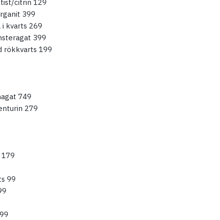
ist/citrin 129
ganit 399
 i kvarts 269
steragat 399
d rökkvarts 199
nagat 749
enturin 279
t 179
s 99
99
399