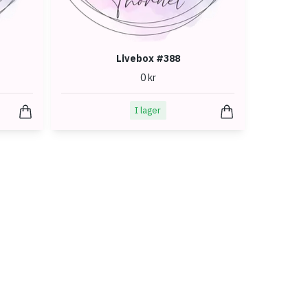
Livebox #388
0 kr
I lager