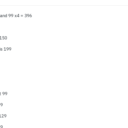
and 99 x4 = 396
 150
is 199
t 99
99
 129
99