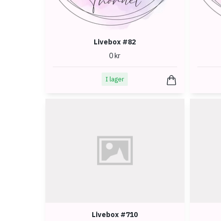
Livebox #82
0 kr
I lager
Livebox #710