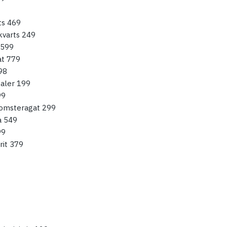
ts 469
kvarts 249
 599
at 779
 98
aler 199
99
omsteragat 299
a 549
99
rit 379