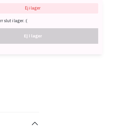
Ej i lager
 slut i lager. :(
Ej i lager