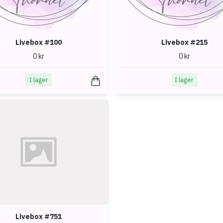
Livebox #100
Livebox #215
0 kr
0 kr
I lager
I lager
Livebox #751