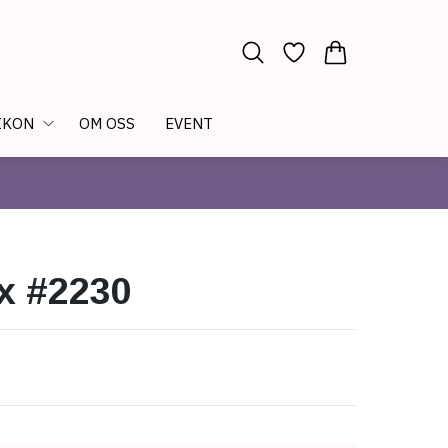
IKON
OM OSS
EVENT
x #2230