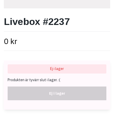
Livebox #2237
0 kr
Ej i lager
Produkten är tyvärr slut i lager. :(
Ej i lager