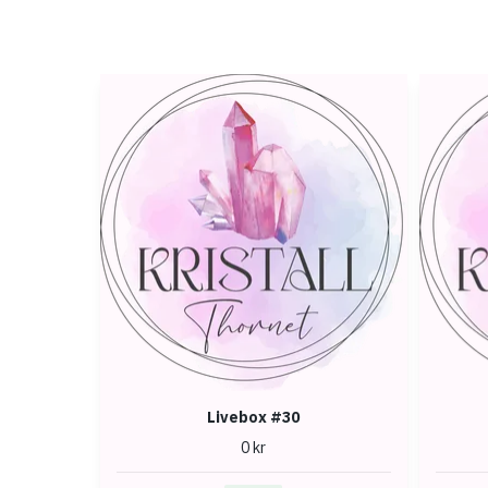
Livebox #30
0 kr