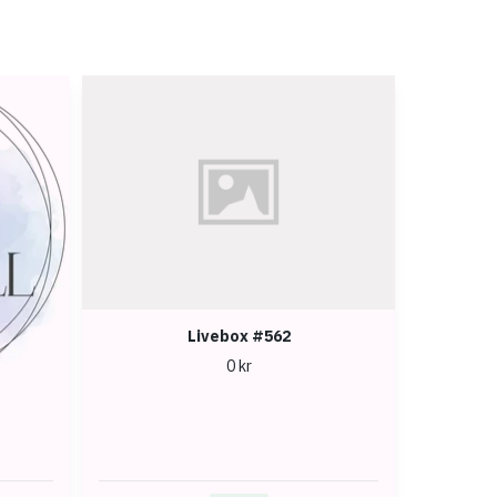
Livebox #562
0 kr