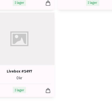
I lager
I lager
Livebox #1497
0 kr
I lager