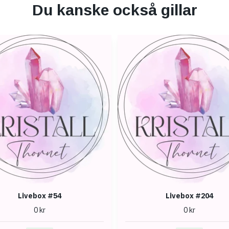
Du kanske också gillar
Livebox #54
Livebox #204
0 kr
0 kr