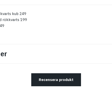
kvarts kub 249
d rökkvarts 199
249
er
Recensera produkt