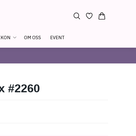
IKON
OM OSS
EVENT
x #2260