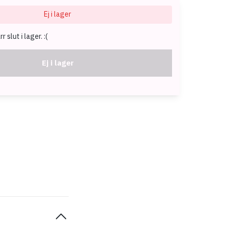
Ej i lager
 slut i lager. :(
Ej i lager