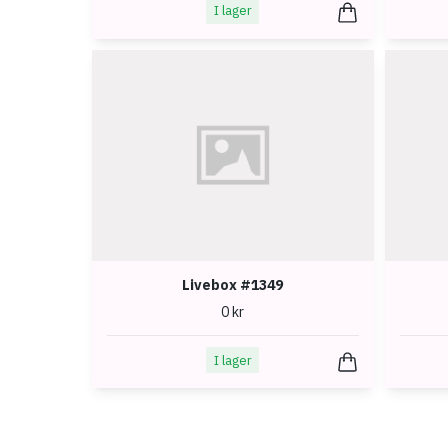
I lager
Livebox #1349
0 kr
I lager