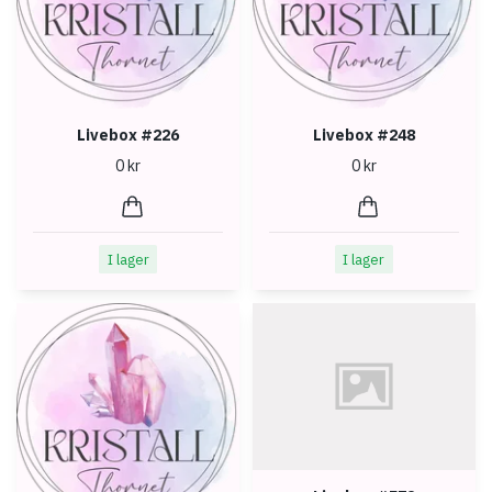
Livebox #226
Livebox #248
0 kr
0 kr
I lager
I lager