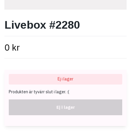
Livebox #2280
0 kr
Ej i lager
Produkten är tyvärr slut i lager. :(
Ej i lager