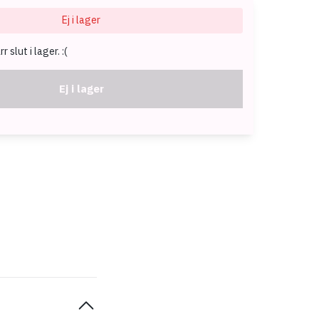
Ej i lager
 slut i lager. :(
Ej i lager