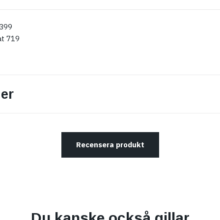
 399
at 719
er
Recensera produkt
Du kanske också gillar