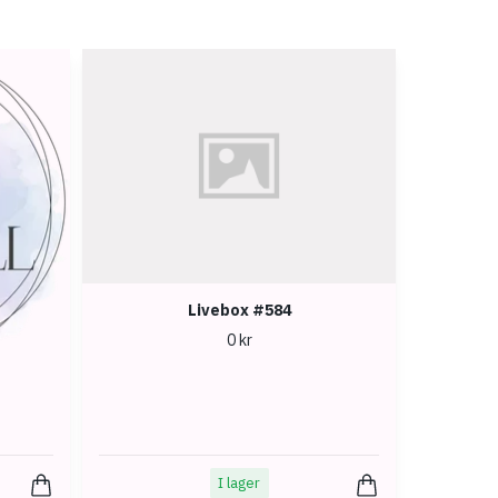
Livebox #584
0 kr
I lager