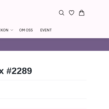
IKON
OM OSS
EVENT
x #2289