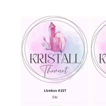
Livebox #217
0 kr