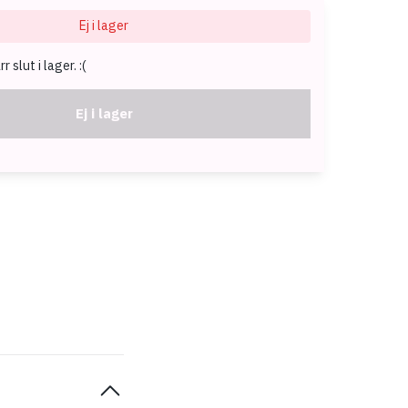
Ej i lager
 slut i lager. :(
Ej i lager