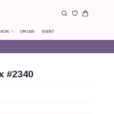
IKON
OM OSS
EVENT
x #2340