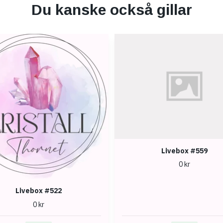
Du kanske också gillar
Livebox #559
0 kr
Livebox #522
0 kr