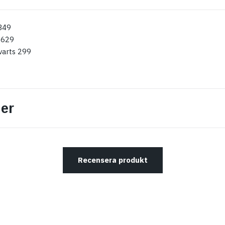
349
 629
varts 299
er
Recensera produkt