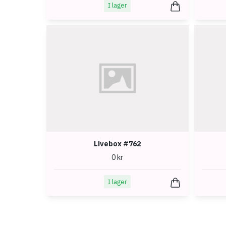
I lager
Livebox #762
0 kr
I lager