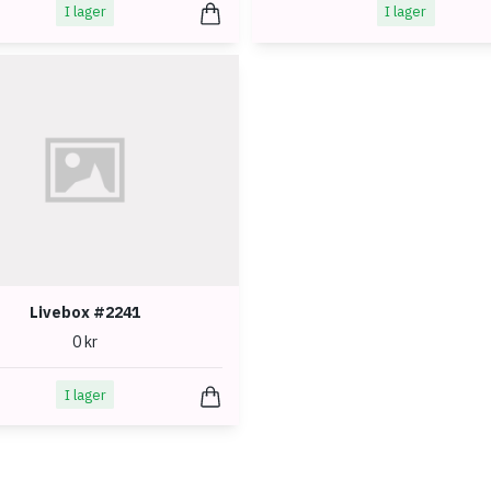
I lager
I lager
Livebox #2241
0 kr
I lager