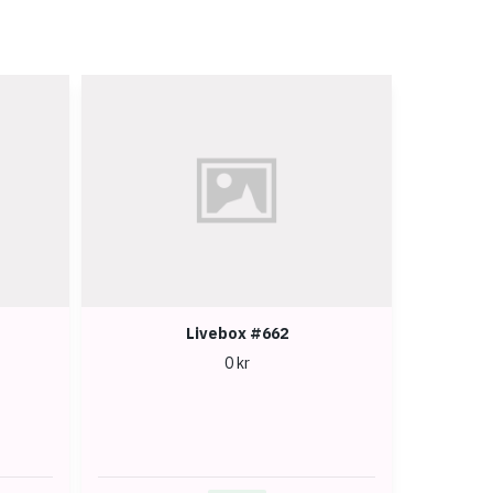
Livebox #662
0 kr