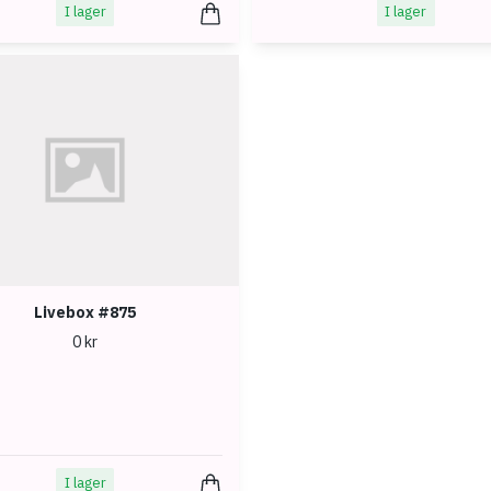
I lager
I lager
Livebox #875
0 kr
I lager