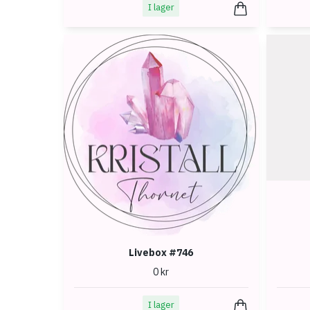
I lager
Livebox #746
0 kr
I lager