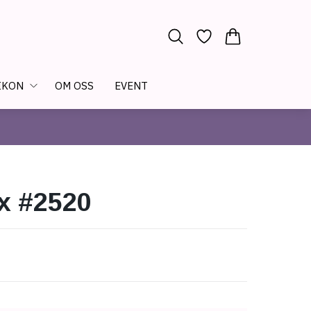
IKON
OM OSS
EVENT
x #2520