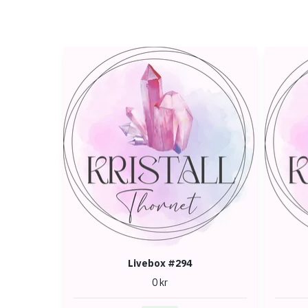
Livebox #294
0 kr