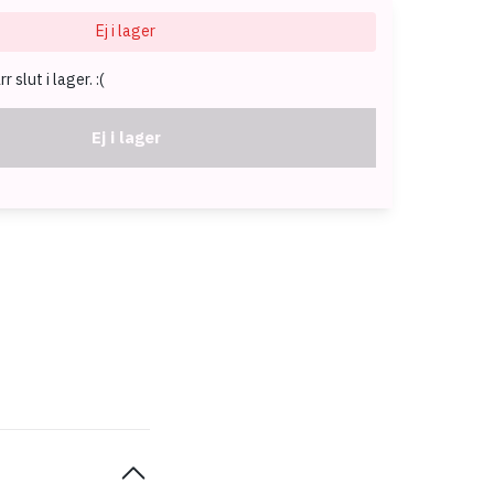
Ej i lager
 slut i lager. :(
Ej i lager