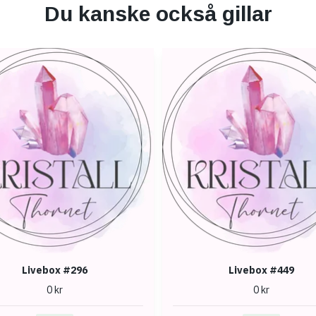
Du kanske också gillar
Livebox #296
Livebox #449
0 kr
0 kr