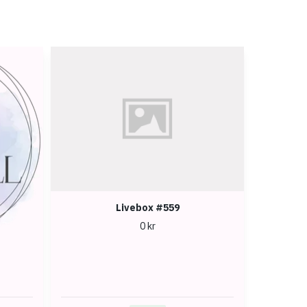
Livebox #559
0 kr