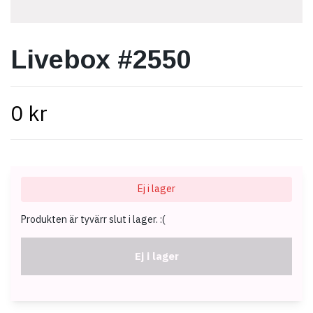
Livebox #2550
0 kr
Ej i lager
Produkten är tyvärr slut i lager. :(
Ej i lager