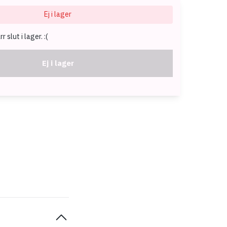
Ej i lager
 slut i lager. :(
Ej i lager