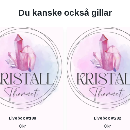
Du kanske också gillar
Livebox #188
Livebox #282
0 kr
0 kr