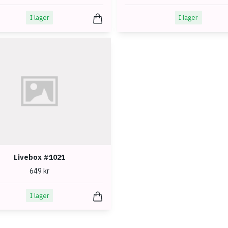
I lager
I lager
Livebox #1021
649 kr
I lager