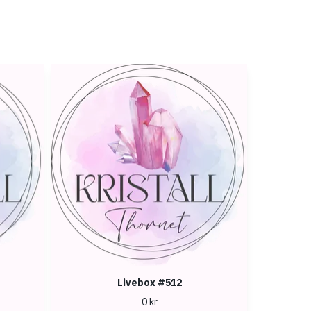
Livebox #512
0 kr