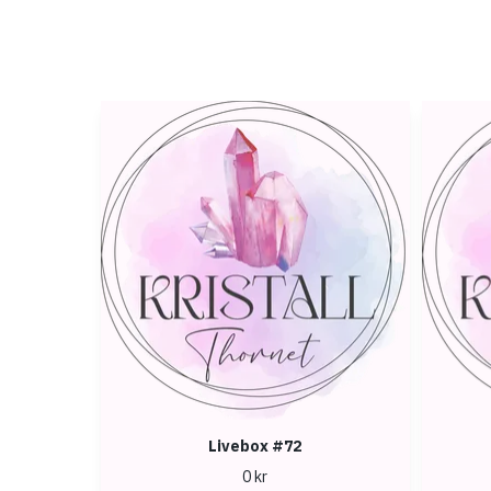
Livebox #72
0 kr