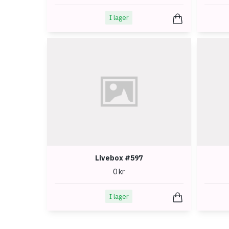
I lager
Livebox #597
0 kr
I lager