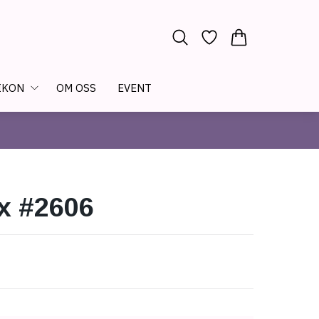
IKON
OM OSS
EVENT
x #2606