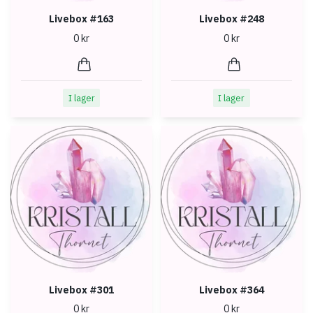
Livebox #163
Livebox #248
0 kr
0 kr
I lager
I lager
Livebox #301
Livebox #364
0 kr
0 kr