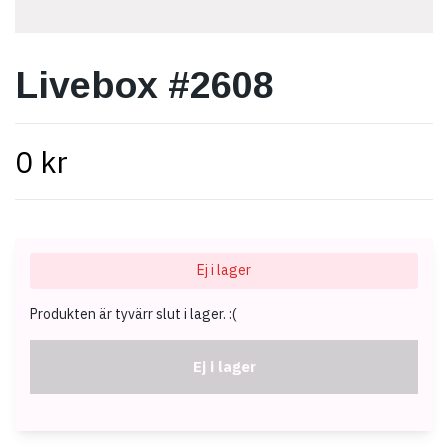
Livebox #2608
0 kr
Ej i lager
Produkten är tyvärr slut i lager. :(
Ej i lager