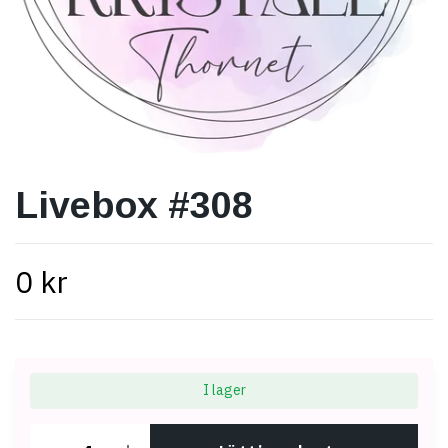
Livebox #308
0 kr
I lager