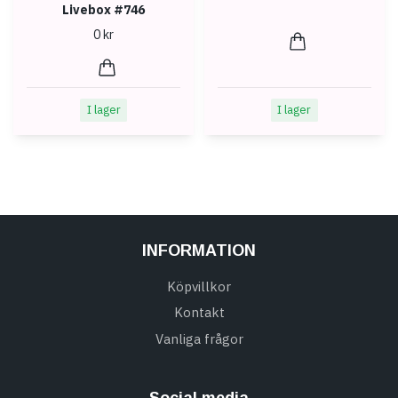
Livebox #746
0 kr
I lager
I lager
INFORMATION
Köpvillkor
Kontakt
Vanliga frågor
Social media