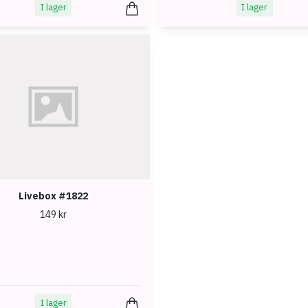
I lager
I lager
Livebox #1822
149 kr
I lager