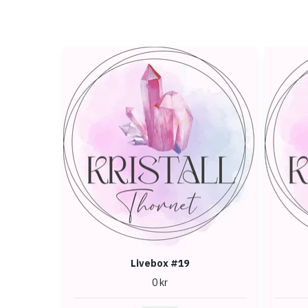
Livebox #19
0 kr