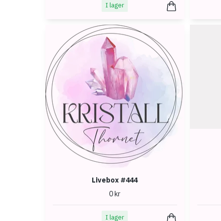
I lager
Livebox #444
0 kr
I lager