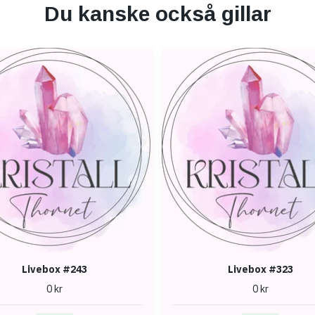
Du kanske också gillar
Livebox #243
Livebox #323
0 kr
0 kr