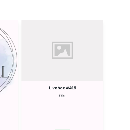
Livebox #415
0 kr