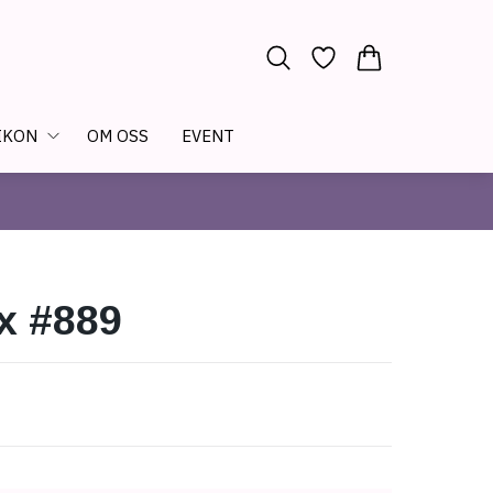
IKON
OM OSS
EVENT
x #889