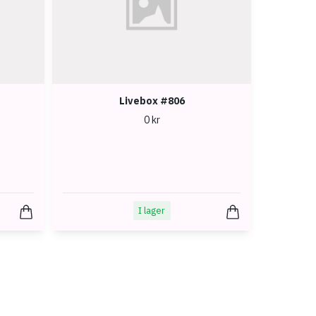
Livebox #806
0 kr
I lager