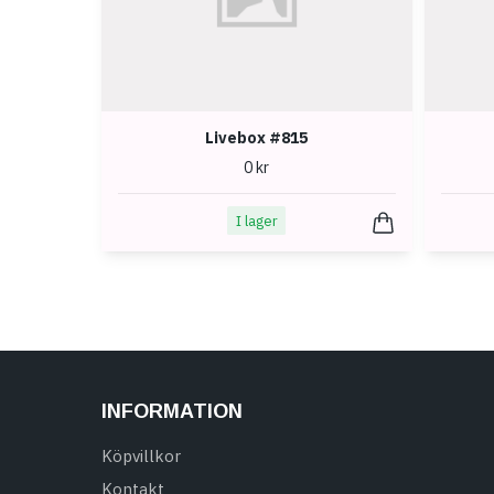
Livebox #815
0 kr
I lager
INFORMATION
Köpvillkor
Kontakt