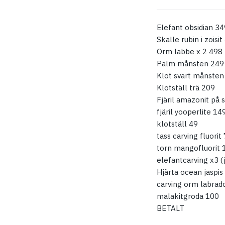
Elefant obsidian 34
Skalle rubin i zoisi
Orm labbe x 2 498
Palm månsten 249
Klot svart månsten
Klotställ trä 209
Fjäril amazonit på 
fjäril yooperlite 14
klotställ 49
tass carving fluorit
torn mangofluorit 
elefantcarving x3 (j
Hjärta ocean jaspis
carving orm labrado
malakitgroda 100
BETALT