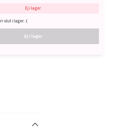
Ej i lager
 slut i lager. :(
Ej i lager