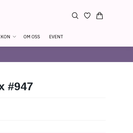
IKON
OM OSS
EVENT
x #947