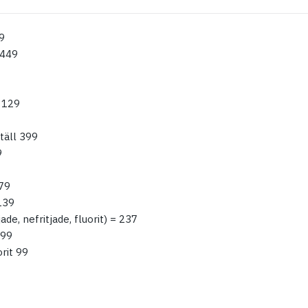
9
t 449
 129
ställ 399
9
 79
139
ade, nefritjade, fluorit) = 237
 99
rit 99