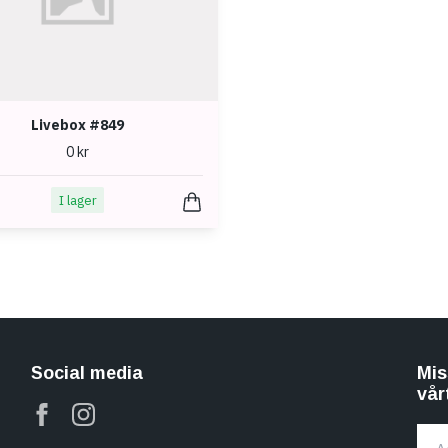
Livebox #849
0 kr
I lager
Social media
Mis
vår