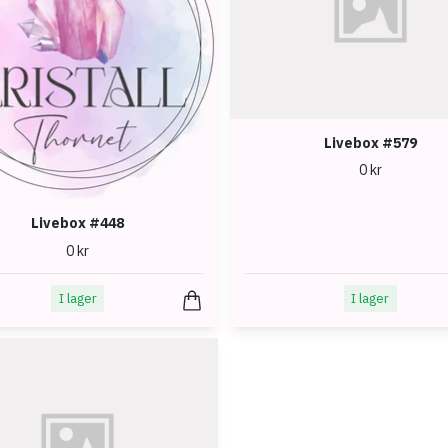
Livebox #579
0 kr
Livebox #448
0 kr
I lager
I lager