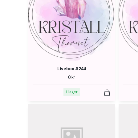
Livebox #244
0 kr
I lager