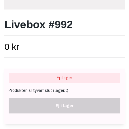
Livebox #992
0 kr
Ej i lager
Produkten är tyvärr slut i lager. :(
Ej i lager