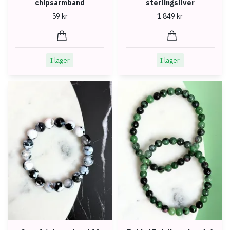
chipsarmband
sterlingsilver
59 kr
1 849 kr
I lager
I lager