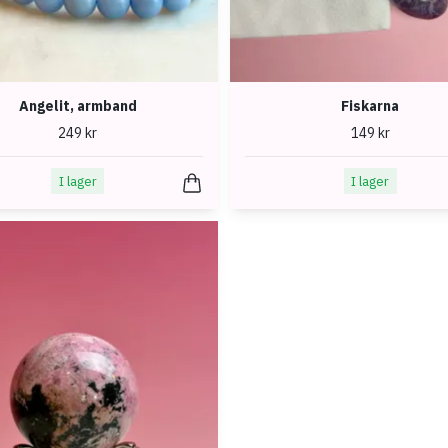
Angelit, armband
Fiskarna
249 kr
149 kr
I lager
I lager