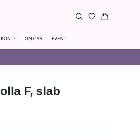
IKON
OM OSS
EVENT
lla F, slab