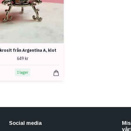
rosit från Argentina A, klot
649 kr
I lager
Social media
Mis
vår