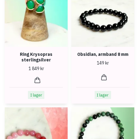
Ring Krysopras
Obsidian, armband 8 mm
sterlingsilver
149 kr
1 849 kr
I lager
I lager