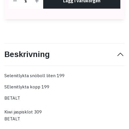
Lägg i varukorgen
Beskrivning
Selenitlykta snöboll liten 199
SElenitlykta kopp 199
BETALT
Kiwi jaspisklot 309
BETALT