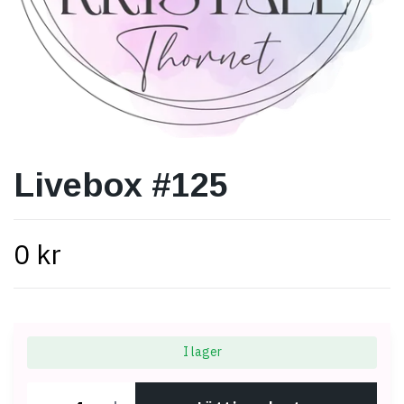
Livebox #125
0 kr
I lager