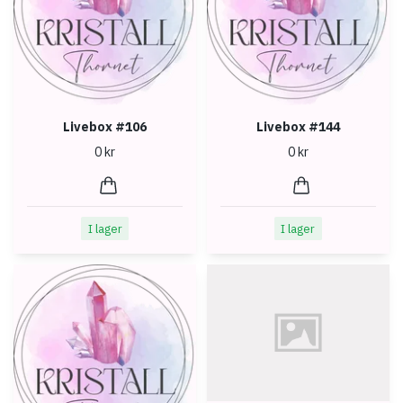
Livebox #106
Livebox #144
0 kr
0 kr
I lager
I lager