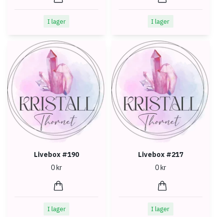
I lager
I lager
Livebox #190
Livebox #217
0 kr
0 kr
I lager
I lager