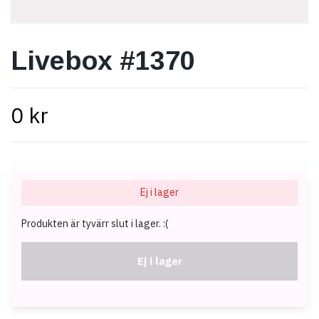
Livebox #1370
0 kr
Ej i lager
Produkten är tyvärr slut i lager. :(
Ej i lager