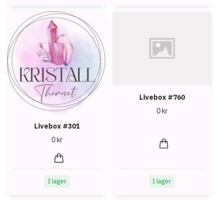
Livebox #760
0 kr
Livebox #301
0 kr
I lager
I lager