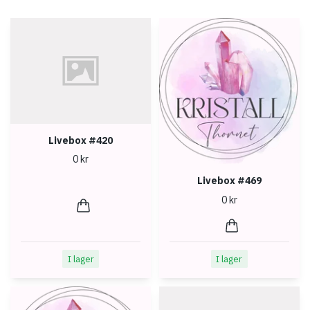
Livebox #420
0 kr
Livebox #469
0 kr
I lager
I lager