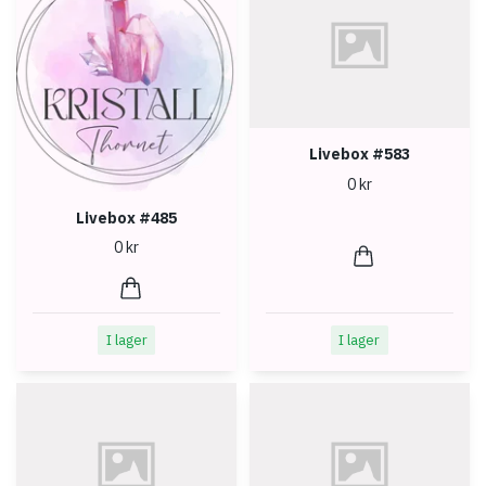
Livebox #583
0 kr
Livebox #485
0 kr
I lager
I lager