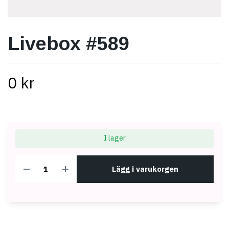
Livebox #589
0 kr
I lager
Lägg i varukorgen