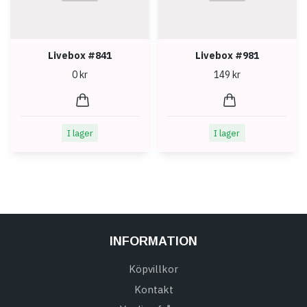
Livebox #841
Livebox #981
0 kr
149 kr
I lager
I lager
INFORMATION
Köpvillkor
Kontakt