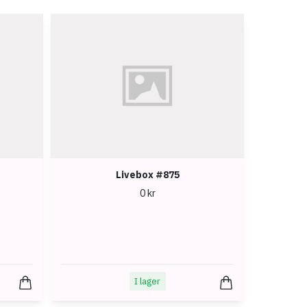
Livebox #875
0 kr
I lager