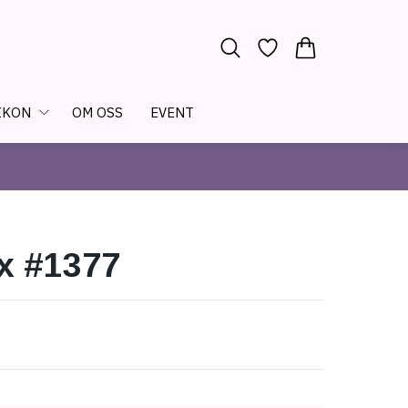
IKON
OM OSS
EVENT
x #1377