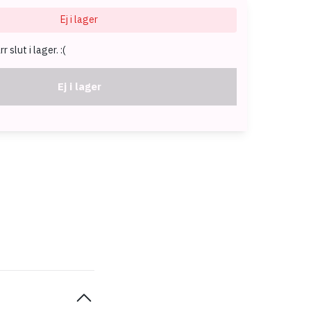
Ej i lager
 slut i lager. :(
Ej i lager