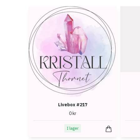
Livebox #217
0 kr
I lager