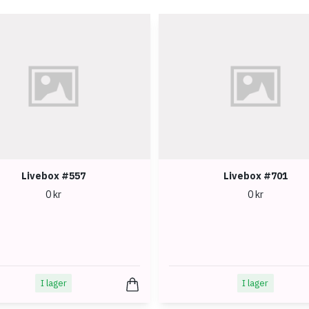
Livebox #557
Livebox #701
0 kr
0 kr
I lager
I lager