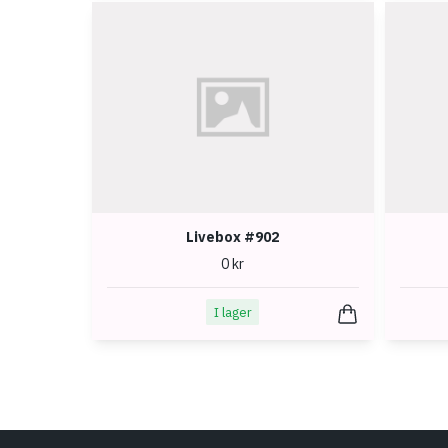
Livebox #902
0 kr
I lager