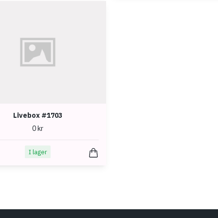
Livebox #1703
0 kr
I lager