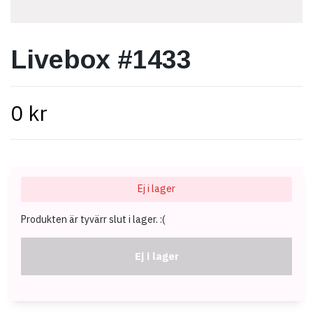
Livebox #1433
0 kr
Ej i lager
Produkten är tyvärr slut i lager. :(
Ej i lager