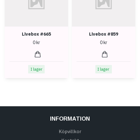
Livebox #665
Livebox #859
0 kr
0 kr
I lager
I lager
INFORMATION
Köpvillkor