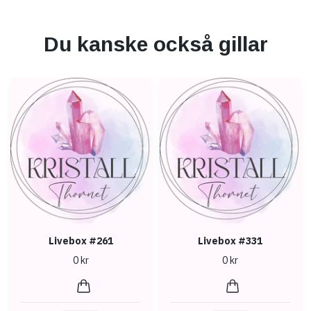
Du kanske också gillar
Livebox #261
Livebox #331
0 kr
0 kr