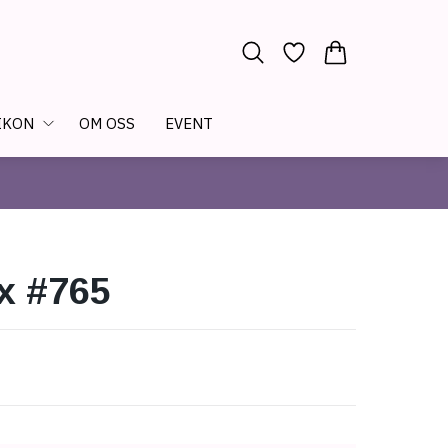
IKON
OM OSS
EVENT
x #765