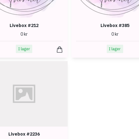
Livebox #212
Livebox #385
0 kr
0 kr
I lager
I lager
Livebox #2236