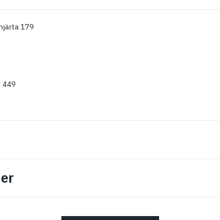
järta 179
 449
er