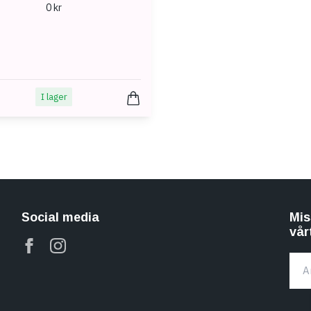
0 kr
I lager
Social media
Mis
vår