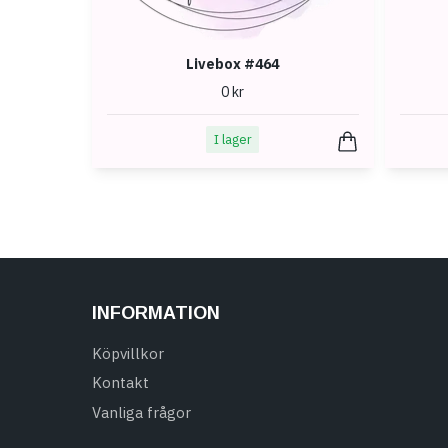
Livebox #464
0 kr
I lager
INFORMATION
Köpvillkor
Kontakt
Vanliga frågor