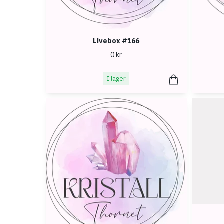
Livebox #166
0 kr
I lager