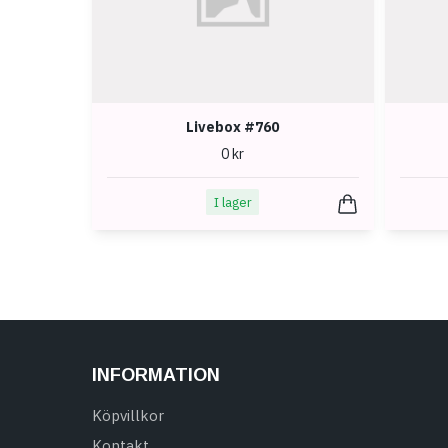
Livebox #760
0 kr
I lager
INFORMATION
Köpvillkor
Kontakt