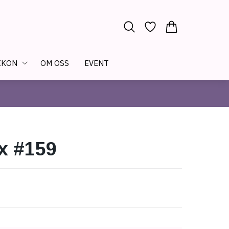
IKON
OM OSS
EVENT
x #159