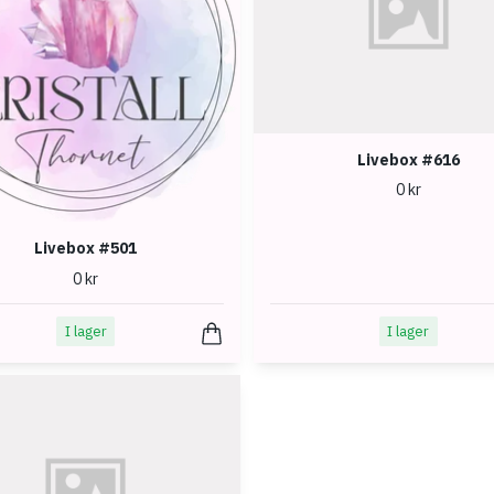
Livebox #616
0 kr
Livebox #501
0 kr
I lager
I lager