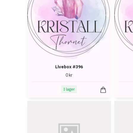
Livebox #396
0 kr
I lager