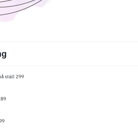
ng
å ställ 299
189
99