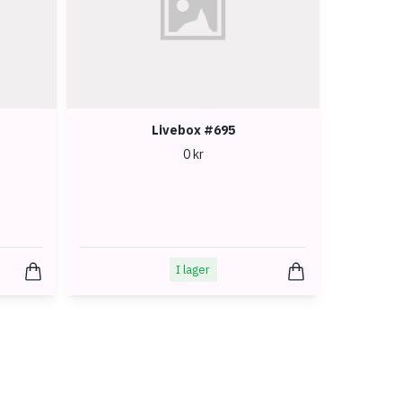
Livebox #695
0 kr
I lager